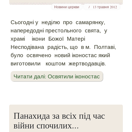
Новини церкви
13 травня 2012
Сьогодні у
неділю
про
самарянку,
напередодні престольного
свята,
у
храмі
ікони
Божої
Матері
Несподівана
радість, що
в м.
Полтаві,
було
освячено
новий іконостас який
виготовили
коштом
жертводавців.
Читати далі: Освятили іконостас
Панахида за всіх під час
війни спочилих...