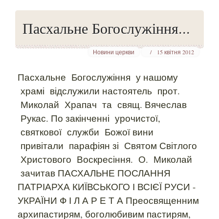
Пасхальне Богослужіння...
Новини церкви
15 квітня 2012
Пасхальне Богослужіння у нашому
храмі відслужили настоятель прот.
Миколай Храпач та свящ. Вячеслав
Рукас. По закінченні урочистої,
святкової служби Божої вини
привітали парафіян зі Святом Світлого
Христового Воскресіння. О. Миколай
зачитав ПАСХАЛЬНЕ ПОСЛАННЯ
ПАТРІАРХА КИЇВСЬКОГО І ВСІЄЇ РУСИ -
УКРАЇНИ Ф І Л А Р Е Т А Преосвященним
архипастирям, боголюбивим пастирям,