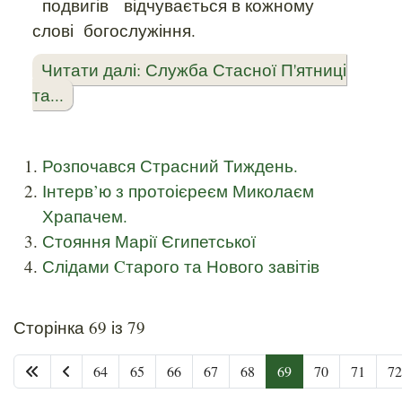
подвигів
відчувається в кожному
слові
богослужіння.
Читати далі: Служба Стасної П'ятниці
та...
Розпочався Страсний Тиждень.
Інтерв’ю з протоієреєм Миколаєм
Храпачем.
Стояння Марії Єгипетської
Слідами Cтарого та Нового завітів
Сторінка 69 із 79
64
65
66
67
68
69
70
71
72