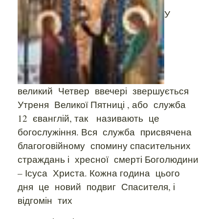
У
великий
Четвер
ввечері
звершується
Утреня
Великої Пятниці , або
служба
12
єванглій, так
називають
це
богослужіння. Вся
служба
присвячена
благоговійному
спомину спасительних
страждань і
хресної
смерті Боголюдини
– Ісуса
Христа. Кожна година
цього
дня
це
новий
подвиг
Спасителя, і
відгомін
тих