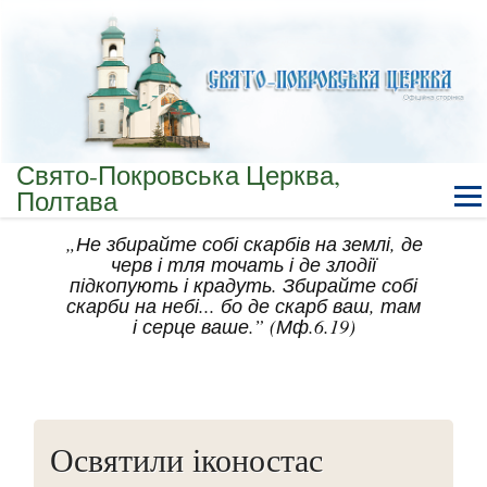
Свято-Покровська Церква,
Полтава
„Не збирайте собі скарбів на землі, де
черв і тля точать і де злодії
підкопують і крадуть. Збирайте собі
скарби на небі... бо де скарб ваш, там
і серце ваше.” (Мф.6.19)
Освятили іконостас