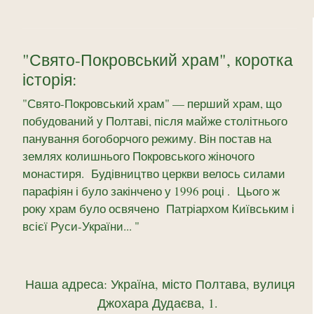
"Свято-Покровський храм", коротка
історія:
"
Свято-Покровський храм
" — перший храм, що
побудований у Полтаві, після майже столітнього
панування богоборчого режиму. Він постав на
землях колишнього Покровського жіночого
монастиря. Будівництво церкви велось силами
парафіян і було закінчено у 1996 році
. Цього ж
року храм було освячено Патріархом Київським і
всієї Руси-України...
"
Наша адреса: Україна, місто Полтава, вулиця
Джохара Дудаєва, 1.