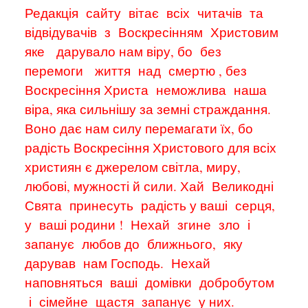
Редакція
сайту
вітає
всіх
читачів
та
відвідувачів
з
Воскресінням
Христовим
яке
дарувало нам віру, бо
без
перемоги
життя
над
смертю , без
Воскресіння Христа
неможлива
наша
віра, яка сильнішу за земні страждання.
Воно дає нам силу перемагати їх, бо
радість Воскресіння Христового для всіх
християн є джерелом світла, миру,
любові, мужності й сили. Хай
Великодні
Свята
принесуть
радість у ваші
серця,
у
ваші родини !
Нехай
згине
зло
і
запанує
любов до
ближнього,
яку
дарував
нам Господь.
Нехай
наповняться
ваші
домівки
добробутом
і
сімейне
щастя
запанує
у них.