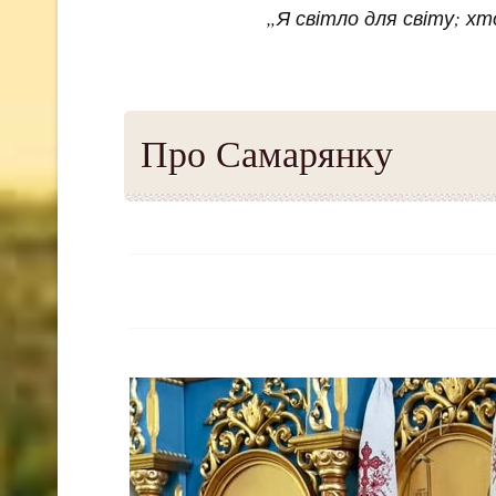
„Я світло для світу; х
Про Самарянку