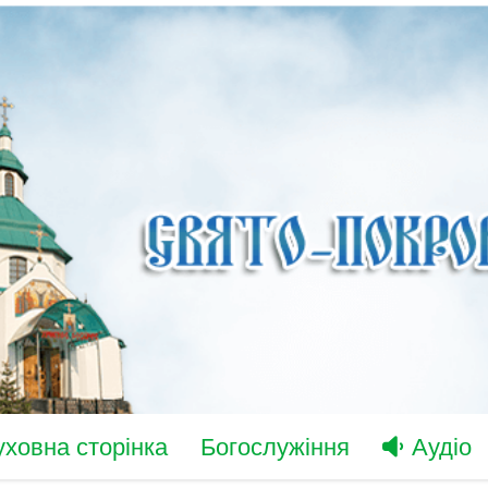
уховна сторінка
Богослужіння
Аудіо