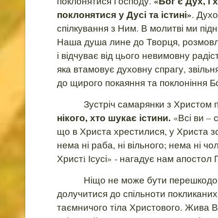
«Бог є Дух, і
поклонятися Господу.
поклонятися у Дусі та істині»
. Дух
спілкування з Ним. В молитві ми під
Наша душа лине до Творця, розмовл
і відчуває від цього невимовну рад
яка втамовує духовну спрагу, звільня
до щирого покаяння та поклоніння Бо
Зустріч самарянки з Христом п
нікого, хто шукає істини.
«Всі ви – с
що в Христа хрестилися, у Христа зо
нема ні раба, ні вільного; нема ні чоло
Христi Ісусі» - нагадує нам апостол 
Ніщо не може бути перешкодою д
долучитися до спільноти покликаних
таємничого тіла Христового. Жива Во