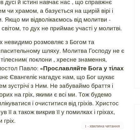
в дусі й істині навчає нас , що справжнє
м чи храмом, а базується на щирій вірі і
. Якщо ми відволікаємось від молитви -
світом, то дух не приймає участі у молитві.
невидимо розмовляє з Богом та
спасительному шляху. Молитва Господу не є
 тілесним( поклони , хресне знамення,
«Прославляйте Бога у тілах
 апостол Павло:
шнє Євангеліє нагадує нам, що Бог шукає
ем зустрічі з Ним. Не забуваймо браття і
рих на гріх, якими є всі ми. Тож будемо
ікуватися і очиститися від гріхів. Христос
в її а також викрив її у помилках і гріхах,
 гріх.
1 - хвилина читання