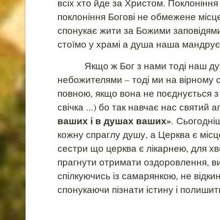
всіх хто йде за Христом. Поклоніння 
поклоніння Богові не обмежене місце
спонукає жити за Божими заповідями
стоїмо у храмі а душа наша мандрує 
Якщо ж Бог з нами тоді наш дух 
небожителями – тоді ми на вірному 
повною, якщо вона не поєднується з
свічка ...) бо так навчає нас святий
ваших і в душах ваших»
. Сьогодні
кожну спраглу душу, а Церква є місц
сестри що церква є лікарнею, для хво
прагнути отримати оздоровлення, вил
спілкуючись із самарянкою, не відкину
спонукаючи пізнати істину і полишити