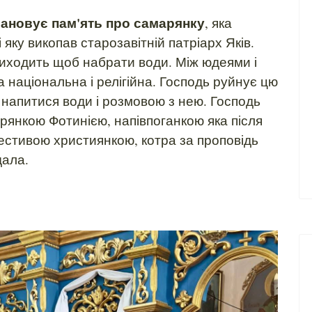
шановує
пам'ять про самарянку
, яка
 яку викопав старозавітній патріарх Яків.
риходить щоб набрати води. Між юдеями і
національна і релігійна. Господь руйнує цю
напитися води і розмовою з нею. Господь
рянкою Фотинією, напівпоганкою яка після
естивою християнкою, котра за проповідь
дала.