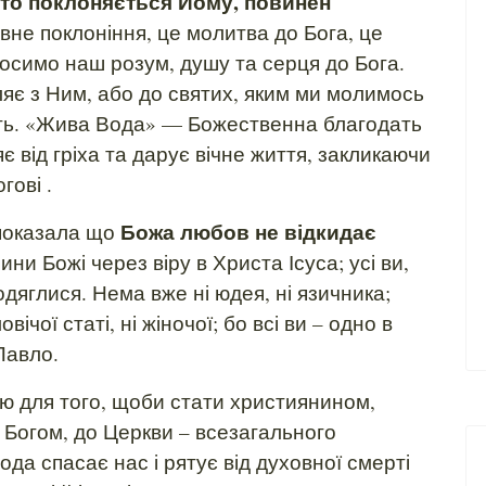
 хто поклоняється Йому, повинен
овне поклоніння, це молитва до Бога, це
носимо наш розум, душу та серця до Бога.
яє з Ним, або до святих, яким ми молимось
ість. «Жива Вода» — Божественна благодать
є від гріха та дарує вічне життя, закликаючи
гові .
Божа любов не відкидає
оказала що
ини Божі через віру в Христа Ісуса; усі ви,
дяглися. Нема вже ні юдея, ні язичника;
вічої статі, ні жіночої; бо всі ви – одно в
Павло.
ля того, щоби стати християнином,
 Богом, до Церкви – всезагального
да спасає нас і рятує від духовної смерті