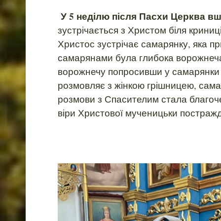
У 5 неділю після Пасхи Церква в
зустрічається з Христом біля криниці
Христос зустрічає самарянку, яка п
самарянами була глибока ворожнеча 
ворожнечу попросивши у самарянки 
розмовляє з жінкою грішницею, сама
розмови з Спасителим стала благоч
віри Христової мученицьки постраж