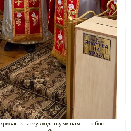
риває всьому людству як нам потрібно