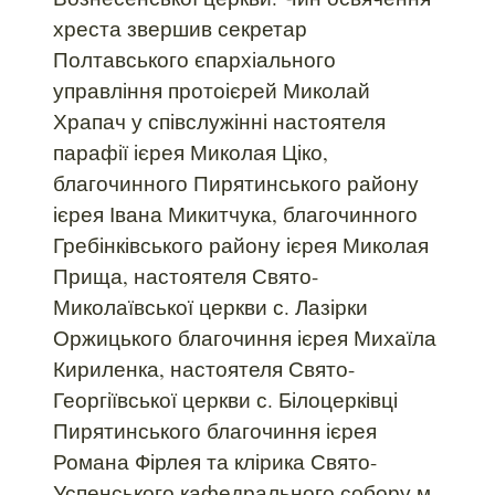
хреста звершив секретар
Полтавського єпархіального
управління протоієрей Миколай
Храпач у співслужінні настоятеля
парафії ієрея Миколая Ціко,
благочинного Пирятинського району
ієрея Івана Микитчука, благочинного
Гребінківського району ієрея Миколая
Прища, настоятеля Свято-
Миколаївської церкви с. Лазірки
Оржицького благочиння ієрея Михаїла
Кириленка, настоятеля Свято-
Георгіївської церкви с. Білоцерківці
Пирятинського благочиння ієрея
Романа Фірлея та клірика Свято-
Успенського кафедрального собору м.