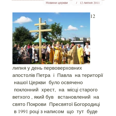
Новини церкви
12 липня 2011
12
липня у день первоверховних
апостолів Петра і Павла на території
нашої Церкви було освячено
поклонний хрест, на місці старого
ветхого , який був встановлений на
свято Покрови Пресвятої Богородиці
в 1991 році з написом що тут буде