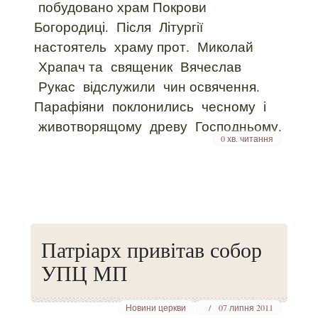
побудовано храм Покрови
Богородиці. Після Літургії
настоятель храму прот. Миколай
Храпач та священик Вячеслав
Рукас відслужили чин освячення.
Парафіяни поклонились чесному і
животворящому древу Господньому.
0 хв. читання
Патріарх привітав собор
УПЦ МП
Новини церкви
07 липня 2011