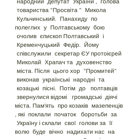
народний депутат України , голова
товариства "Просвіта " Микола
Кульчинський. Панахиду по
полеглих у Полтавському бою
очолив єпископ Полтавський і
Кременчуцький Федір. Йому
співслужили секретар ЄУ протоієрей
Миколай Храпач та духовенство
міста. Після цього хор "Промитей"
виконав українські народні та
козацькі пісні. Потім до полтавців
звернулися відомі громадські діячі
міста. Пам'ять про козаків мазепенців
, які поклали початок боротьби за
Україну і склали свої голови за її
волю буде вічно надихати нас на