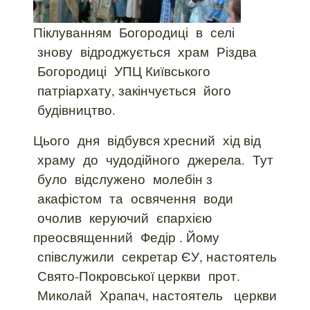
Піклуванням Богородиці в селі
знову відроджується храм Різдва
Богородиці УПЦ Київського
патріархату, закінчується його
будівництво.
Цього дня відбувся хресний хід від
храму до чудодійного джерела. Тут
було відслужено молебін з
акафістом та освячення води
очолив керуючий єпархією
преосвященний Федір . Йому
співслужили секретар ЄУ, настоятель
Свято-Покровської церкви прот.
Миколай Храпач, настоятель церкви