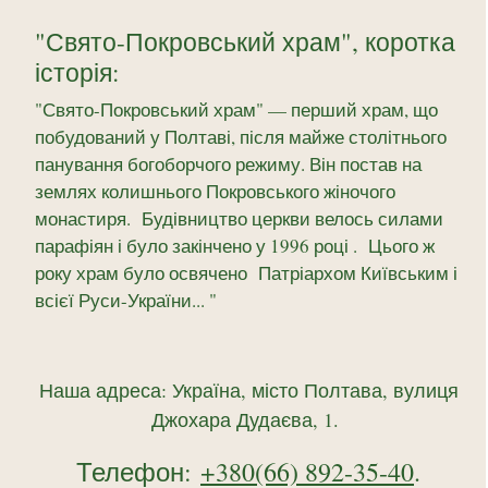
"Свято-Покровський храм", коротка
історія:
"
Свято-Покровський храм
" — перший храм, що
побудований у Полтаві, після майже столітнього
панування богоборчого режиму. Він постав на
землях колишнього Покровського жіночого
монастиря. Будівництво церкви велось силами
парафіян і було закінчено у 1996 році
. Цього ж
року храм було освячено Патріархом Київським і
всієї Руси-України...
"
Наша адреса: Україна, місто Полтава, вулиця
Джохара Дудаєва, 1.
Телефон:
+380(66) 892-35-40
.