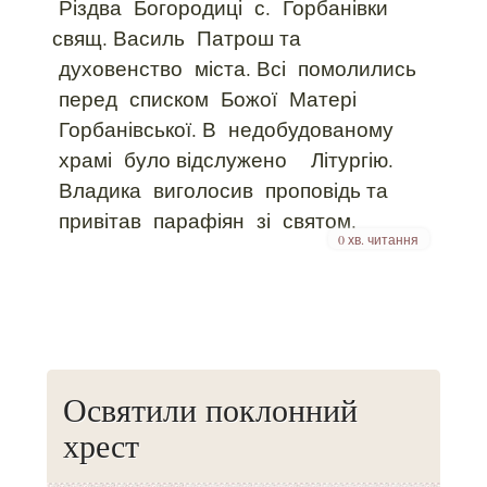
Різдва Богородиці с. Горбанівки
свящ. Василь Патрош та
духовенство міста. Всі помолились
перед списком Божої Матері
Горбанівської. В недобудованому
храмі було відслужено Літургію.
Владика виголосив проповідь та
привітав парафіян зі святом.
0 хв. читання
Освятили поклонний
хрест