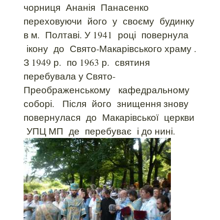
чорниця Ананія Панасенко
переховуючи його у своєму будинку
в м. Полтаві. У 1941 році повернула
ікону до Свято-Макарівського храму .
З 1949 р. по 1963 р. святиня
перебувала у Свято-
Преображенському кафедральному
соборі. Після його знищення знову
повернулася до Макарівської церкви
УПЦ МП де перебуває і до нині.