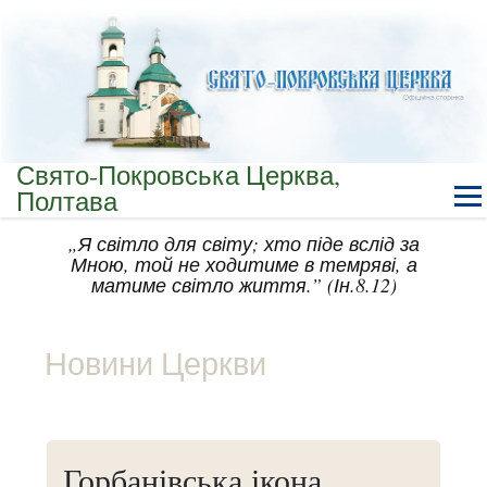
Свято-Покровська Церква,
Полтава
„Я світло для світу; хто піде вслід за
Мною, той не ходитиме в темряві, а
матиме світло життя.” (Ін.8.12)
Новини Церкви
Горбанівська ікона