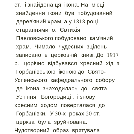
ст. і знайдена ця ікона. На місці
знайдення ікони був побудований
дерев'яний храм, а у 1818 році
стараннями о. Євтихія
Павловського побудовано кам'яний
храм. Чимало чудесних зцілень
записано в церковній книзі. До 1917
р. щорічно відбувався хресний хід з
Горбанівською іконою до Свято-
Успенського кафедрального собору
де ікона знаходилась до свята
Успіння Богородиці , і знову
хресним ходом поверталася до
Горбанівки. У 30-х роках 20 ст.
церква була зруйнована.
Чудотворний образ врятувала