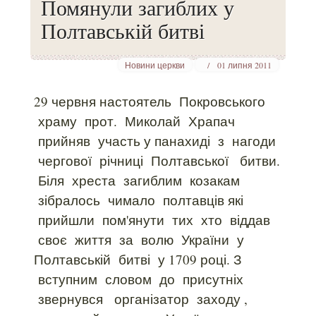
Помянули загиблих у
Полтавській битві
Новини церкви
01 липня 2011
29 червня настоятель Покровського
храму прот. Миколай Храпач
прийняв участь у панахиді з нагоди
чергової річниці Полтавської битви.
Біля хреста загиблим козакам
зібралось чимало полтавців які
прийшли пом'янути тих хто віддав
своє життя за волю України у
Полтавській битві у 1709 році. З
вступним словом до присутніх
звернувся організатор заходу ,