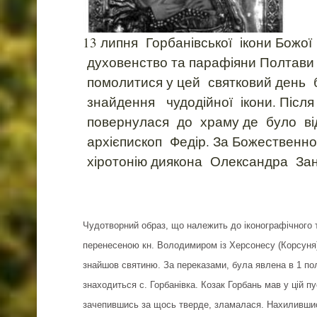
13 липня Горбанівської ікони Божої
духовенство та парафіяни Полтав
помолитися у цей святковий день 
знайдення чудодійної ікони. Піс
повернулася до храму де було ві
архієпископ Федір. За Божественн
хіротонію диякона Олександра Зан
Чудотворний образ, що належить до іконографічного т
перенесеною кн. Володимиром із Херсонесу (Корсуня)
знайшов святиню. За переказами, була явлена в 1 пол. 
знаходиться с. Горбанівка. Козак Горбань мав у цій пус
зачепившись за щось тверде, зламалася. Нахилившись,