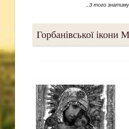
„З того знатимут
Горбанівської ікони 