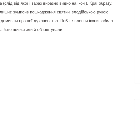
(слід від якої і зараз виразно видно на іконі). Краї образу,
 колишнє зумисне пошкодження святині злодійською рукою.
ідомивши про неї духовенство. Побл. явлення ікони забило
х. його почистили й облаштували.