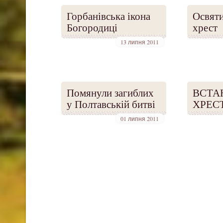
Горбанівська ікона
Освят
Богородиці
хрест
13 липня 2011
Помянули загиблих
ВСТА
у Полтавській битві
ХРЕС
01 липня 2011