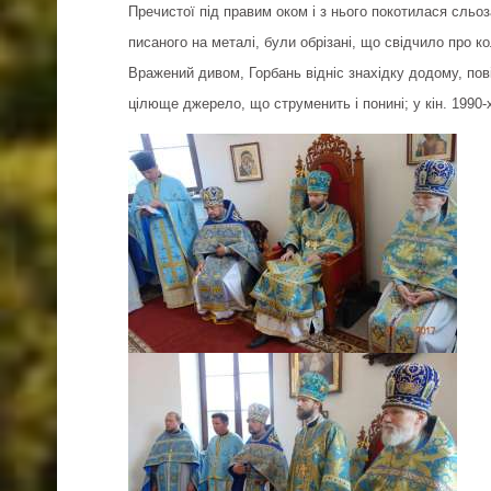
Пречистої під правим оком і з нього покотилася сльоза 
писаного на металі, були обрізані, що свідчило про
Вражений дивом, Горбань відніс знахідку додому, пов
цілюще джерело, що струменить і понині; у кін. 1990-