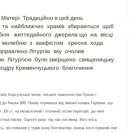
 Матері. Традиційно в цей день
и та найближчих храмів збираються щоб
біля життедайного джерела що на місці
ля молебню з акафістом хресна хода
дправлено Літургію яку очолив
ою Літургією було зверщено священицьку
іздру Кременчуцького благочиння.
ипу Корсунської ікони, писаної євангелістом Лукою і
 до Києва 988. Назву отримала від імення козака Горбаня, що
18 ст. на незаселеній і оточеній лісом території, де нині
тоші пасіку. Одного разу, під час косовиці, його коса,
 він побачив у траві ікону Богоматері; кінець коси поранив лик