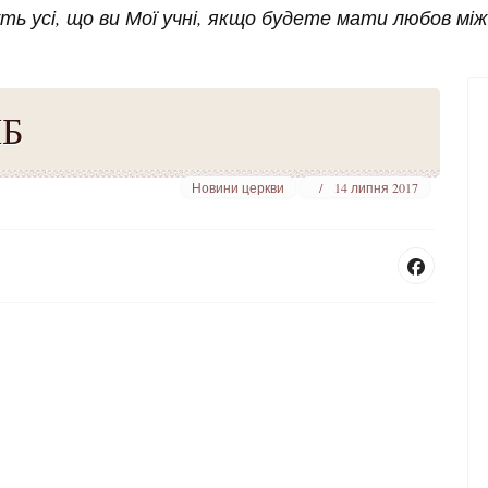
ь усі, що ви Мої учні, якщо будете мати любов між с
МБ
Новини церкви
14 липня 2017