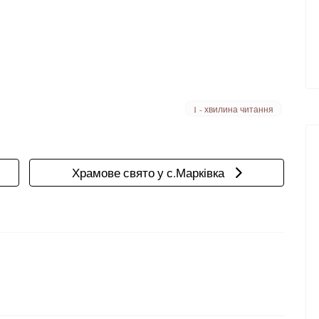
1 - хвилина читання
ННЯ 2017
Наступна стаття: Храмове свято у с.Марківка
Храмове свято у с.Марківка