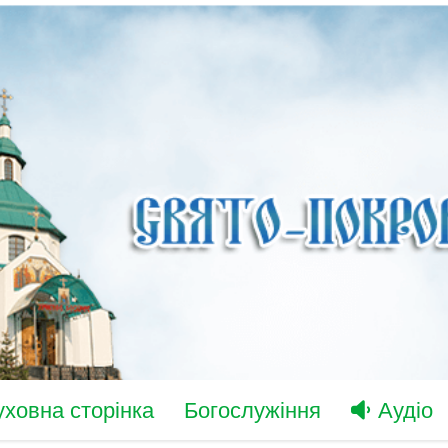
уховна сторінка
Богослужіння
Аудіо