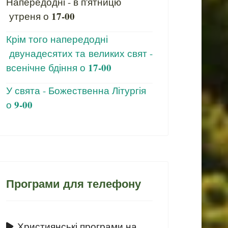
Напередодні - в п'ятницю
17-00
утреня о
Крім того напередодні
двунадесятих та великих свят -
17-00
всенічне бдіння о
У свята - Божественна Літургія
9-00
о
Програми для телефону
Християнські програми на